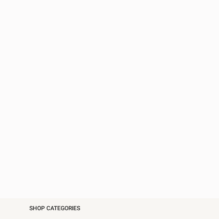
SHOP CATEGORIES