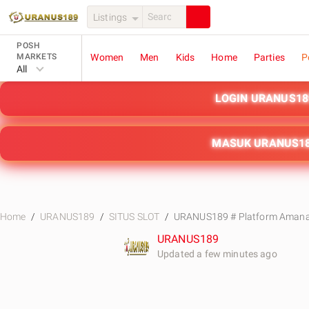
Listings
POSH
MARKETS
Women
Men
Kids
Home
Parties
P
All
LOGIN URANUS18
MASUK URANUS1
Home
URANUS189
SITUS SLOT
URANUS189 # Platform Amanah
URANUS189
Updated a few minutes ago